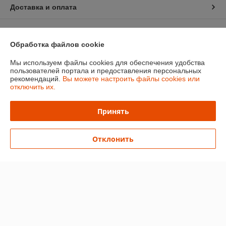
Доставка и оплата
График работы
Обработка файлов cookie
Полная версия сайта
Мы используем файлы cookies для обеспечения удобства
пользователей портала и предоставления персональных
Политика обработки cookies
рекомендаций.
Вы можете настроить файлы cookies или
отключить их.
Сайт создан на платформе Deal.by
Принять
Информация для покупателя
Отклонить
Индивидуальный предприниматель:
Ип Грудько Наталья Викторовна
Брестская область Г.Лунинец
Регистрационный номер ЕГР: 290974251
УНП: 290974251
Регистрационный орган: Лунинецкий РИК
Дата регистрации компании: 11.08.2010