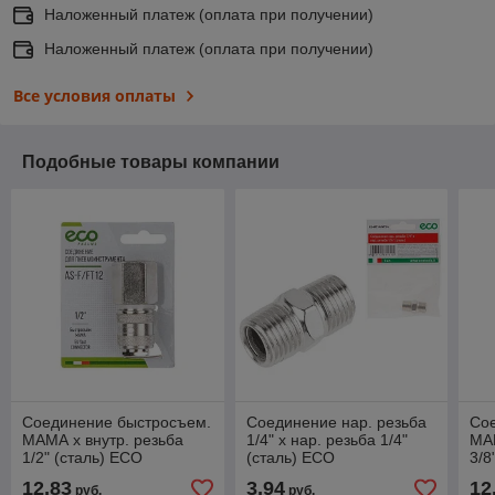
Наложенный платеж (оплата при получении)
Наложенный платеж (оплата при получении)
Все условия оплаты
Подобные товары компании
Соединение быстросъем.
Соединение нар. резьба
Со
МАМА х внутр. резьба
1/4" х нар. резьба 1/4"
МАМ
1/2" (сталь) ECO
(сталь) ECO
3/8
12,83
3,94
12
руб.
руб.