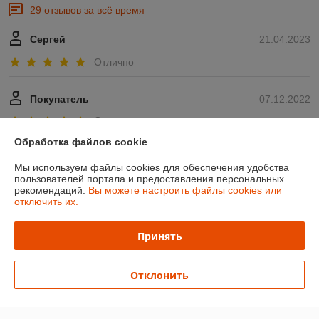
29 отзывов за всё время
Сергей
21.04.2023
Отлично
Покупатель
07.12.2022
Отлично
Обработка файлов cookie
Показать все отзывы
Мы используем файлы cookies для обеспечения удобства
пользователей портала и предоставления персональных
рекомендаций.
Вы можете настроить файлы cookies или
О нас
отключить их.
Контакты
Принять
Доставка и оплата
Отклонить
График работы