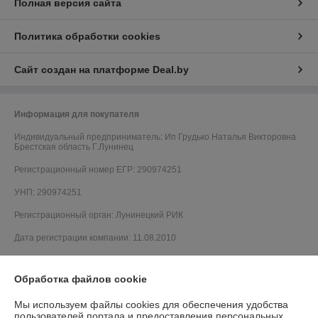
Полная версия сайта
Политика обработки cookies
Сайт создан на платформе Deal.by
Информация для покупателя
Индивидуальный предприниматель:
Ип Грудько Наталья Викторовна
Брестская область Г.Лунинец
Регистрационный номер ЕГР: 290974251
УНП: 290974251
Регистрационный орган: Лунинецкий РИК
Дата регистрации компании: 11.08.2010
Обработка файлов cookie
Мы используем файлы cookies для обеспечения удобства
пользователей портала и предоставления персональных