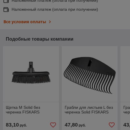
Наложенный платеж (оплата при получении)
Наложенный платеж (оплата при получении)
Все условия оплаты
Подобные товары компании
Щетка М Solid без
Грабли для листьев L без
Гра
черенка FISKARS
черенка Solid FISKARS
чер
83,10
47,80
43
руб.
руб.