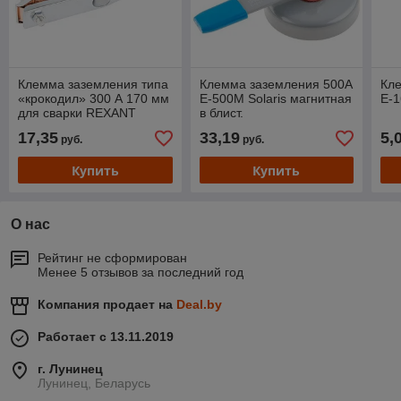
Клемма заземления типа
Клемма заземления 500А
Кл
«крокодил» 300 А 170 мм
E-500M Solaris магнитная
E-1
для сварки REXANT
в блист.
17,35
33,19
5,
руб.
руб.
Купить
Купить
О нас
Рейтинг не сформирован
Менее 5 отзывов за последний год
Компания продает на
Deal.by
Работает с 13.11.2019
г. Лунинец
Лунинец, Беларусь