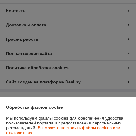
Контакты
Доставка и оплата
График работы
Полная версия сайта
Политика обработки cookies
Сайт создан на платформе Deal.by
Информация для покупателя
Обработка файлов cookie
Индивидуальный предприниматель:
Ип Грудько Наталья Викторовна
Брестская область Г.Лунинец
Мы используем файлы cookies для обеспечения удобства
пользователей портала и предоставления персональных
Регистрационный номер ЕГР: 290974251
рекомендаций.
Вы можете настроить файлы cookies или
отключить их.
УНП: 290974251