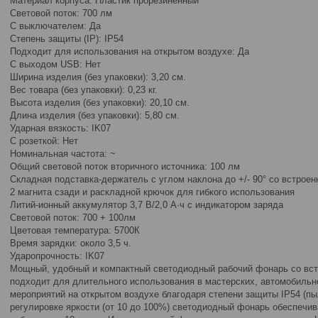
Материал корпуса: Пластик прорезиненный
Световой поток: 700 лм
С выключателем: Да
Степень защиты (IP): IP54
Подходит для использования на открытом воздухе: Да
С выходом USB: Нет
Ширина изделия (без упаковки): 3,20 см.
Вес товара (без упаковки): 0,23 кг.
Высота изделия (без упаковки): 20,10 см.
Длина изделия (без упаковки): 5,80 см.
Ударная вязкость: IK07
С розеткой: Нет
Номинальная частота: ~
Общий световой поток вторичного источника: 100 лм
Складная подставка-держатель с углом наклона до +/- 90° со встрое
2 магнита сзади и раскладной крючок для гибкого использования
Литий-ионный аккумулятор 3,7 В/2,0 А·ч с индикатором заряда
Световой поток: 700 + 100лм
Цветовая температура: 5700К
Время зарядки: около 3,5 ч.
Ударопрочность: IK07
Мощный, удобный и компактный светодиодный рабочий фонарь со вс
подходит для длительного использования в мастерских, автомобильн
мероприятий на открытом воздухе благодаря степени защиты IP54 (пы
регулировке яркости (от 10 до 100%) светодиодный фонарь обеспечи