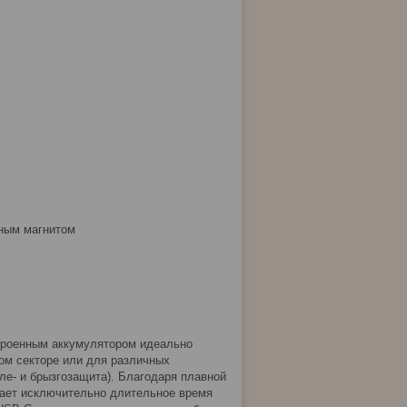
нным магнитом
троенным аккумулятором идеально
ом секторе или для различных
ле- и брызгозащита). Благодаря плавной
вает исключительно длительное время