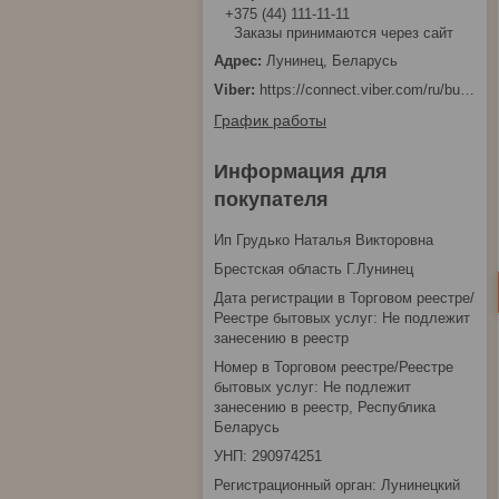
+375 (44) 111-11-11
Заказы принимаются через сайт
Лунинец, Беларусь
https://connect.viber.com/ru/business/1d480fbc-bd61-11ef-8513-eab83dfd23fa
График работы
Информация для
покупателя
Ип Грудько Наталья Викторовна
Брестская область Г.Лунинец
Дата регистрации в Торговом реестре/
Реестре бытовых услуг: Не подлежит
занесению в реестр
Номер в Торговом реестре/Реестре
бытовых услуг: Не подлежит
занесению в реестр, Республика
Беларусь
УНП: 290974251
Регистрационный орган: Лунинецкий