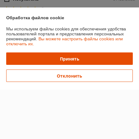
Отлично
Обработка файлов cookie
Показать все отзывы
Мы используем файлы cookies для обеспечения удобства
пользователей портала и предоставления персональных
рекомендаций.
Вы можете настроить файлы cookies или
О нас
отключить их.
Контакты
Принять
Доставка и оплата
Отклонить
График работы
Полная версия сайта
Политика обработки cookies
Сайт создан на платформе Deal.by