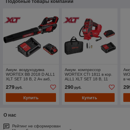
Подобные товары компании
Аккум. воздуходувка
Аккум. компрессор
Акк
WORTEX BB 2018 D ALL1
WORTEX CTI 1811 в кор.
WO
XLT SET 18 В, 2 Ач акб,
ALL1 XLT SET 18 В, 11
в ч
макс.объём 570 м куб/ч
бар, 12 л/мин, 1х2 А*ч, зу
30 
279
290
29
руб.
руб.
мм
Купить
Купить
О нас
Рейтинг не сформирован