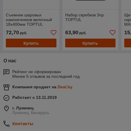
Съемник шаровых
Набор скребков 3пр.
Щет
наконечников вилочный
TOPTUL
ск
18х400мм TOPTUL
MA
72,70
63,90
15
руб.
руб.
Купить
Купить
О нас
Рейтинг не сформирован
Менее 5 отзывов за последний год
Компания продает на
Deal.by
Работает с 13.11.2019
г. Лунинец
Лунинец, Беларусь
Контакты