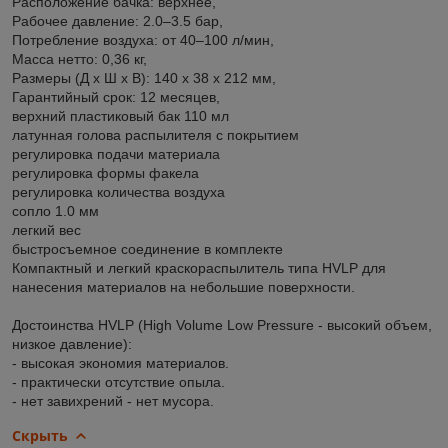
Расположение бачка: верxнее,
Рабочее давление: 2.0–3.5 бар,
Потребление воздуxа: от 40–100 л/мин,
Масса нетто: 0,36 кг,
Размеры (Д x Ш x В): 140 x 38 x 212 мм,
Гарантийный срок: 12 месяцев,
верхний пластиковый бак 110 мл
латунная голова распылителя с покрытием
регулировка подачи материала
регулировка формы факела
регулировка количества воздуха
сопло 1.0 мм
легкий вес
быстросъемное соединение в комплекте
Компактный и легкий краскораспылитель типа HVLP для
нанесения материалов на небольшие поверхности.
Достоинства HVLP (High Volume Low Pressure - высокий объем,
низкое давление):
- высокая экономия материалов.
- практически отсутствие опыла.
- нет завихрений - нет мусора.
Скрыть