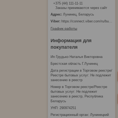
+375 (44) 111-11-11
Заказы принимаются через сайт
Лунинец, Беларусь
https://connect.viber.com/ru/business/1d480fbc-bd61-11ef-8513-eab83dfd23fa
График работы
Информация для
покупателя
Ип Грудько Наталья Викторовна
Брестская область Г.Лунинец
Дата регистрации в Торговом реестре/
Реестре бытовых услуг: Не подлежит
занесению в реестр
Номер в Торговом реестре/Реестре
бытовых услуг: Не подлежит
занесению в реестр, Республика
Беларусь
УНП: 290974251
Регистрационный орган: Лунинецкий