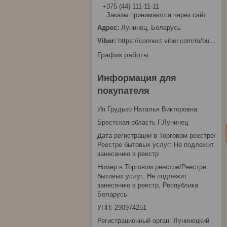
+375 (44) 111-11-11
Заказы принимаются через сайт
Лунинец, Беларусь
https://connect.viber.com/ru/business/1d480fbc-bd61-11ef-8513-eab83dfd23fa
График работы
Информация для
покупателя
Ип Грудько Наталья Викторовна
Брестская область Г.Лунинец
Дата регистрации в Торговом реестре/
Реестре бытовых услуг: Не подлежит
занесению в реестр
Номер в Торговом реестре/Реестре
бытовых услуг: Не подлежит
занесению в реестр, Республика
Беларусь
УНП: 290974251
Регистрационный орган: Лунинецкий