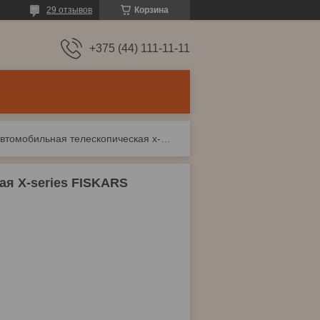
29 отзывов
Корзина
+375 (44) 111-11-11
Лопата снеговая автомобильная телескопическая x-series fiskars
ая X-series FISKARS