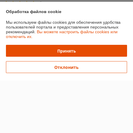
Отлично
Обработка файлов cookie
Показать все отзывы
Мы используем файлы cookies для обеспечения удобства
пользователей портала и предоставления персональных
рекомендаций.
Вы можете настроить файлы cookies или
О нас
отключить их.
Контакты
Принять
Доставка и оплата
Отклонить
График работы
Полная версия сайта
Политика обработки cookies
Сайт создан на платформе Deal.by