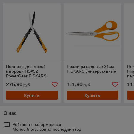
Ножницы для живой
Ножницы садовые 21см
Но
изгороди HSX92
FISKARS универсальные
Fin
PowerGear FISKARS
па
275,90
111,90
11
руб.
руб.
Купить
Купить
О нас
Рейтинг не сформирован
Менее 5 отзывов за последний год