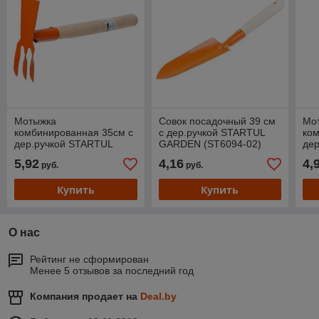
Мотыжка
Совок посадочный 39 см
Мо
комбинированная 35см с
с дер.ручкой STARTUL
ко
дер.ручкой STARTUL
GARDEN (ST6094-02)
де
GARDEN (ST6094-03)
GA
5,92
4,16
4,
руб.
руб.
Купить
Купить
О нас
Рейтинг не сформирован
Менее 5 отзывов за последний год
Компания продает на
Deal.by