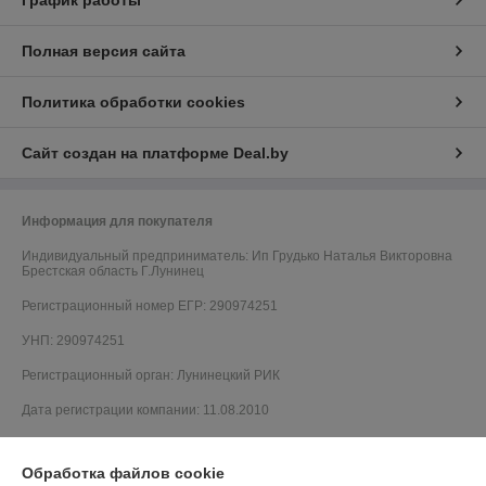
График работы
Полная версия сайта
Политика обработки cookies
Сайт создан на платформе Deal.by
Информация для покупателя
Индивидуальный предприниматель:
Ип Грудько Наталья Викторовна
Брестская область Г.Лунинец
Регистрационный номер ЕГР: 290974251
УНП: 290974251
Регистрационный орган: Лунинецкий РИК
Дата регистрации компании: 11.08.2010
Обработка файлов cookie