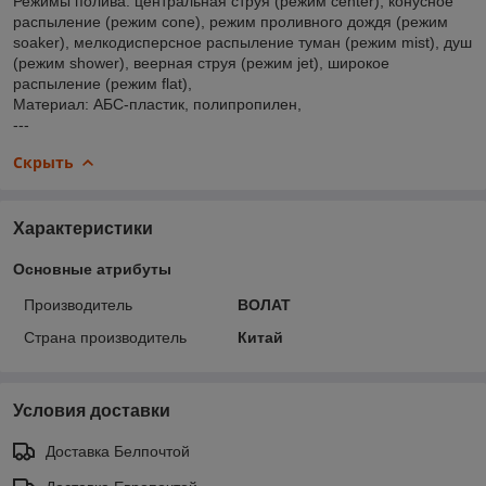
Режимы полива: центральная струя (режим center), конусное
распыление (режим cone), режим проливного дождя (режим
soaker), мелкодисперсное распыление туман (режим mist), душ
(режим shower), веерная струя (режим jet), широкое
распыление (режим flat),
Материал: АБС-пластик, полипропилен,
---
Скрыть
Характеристики
Основные атрибуты
Производитель
ВОЛАТ
Страна производитель
Китай
Условия доставки
Доставка Белпочтой