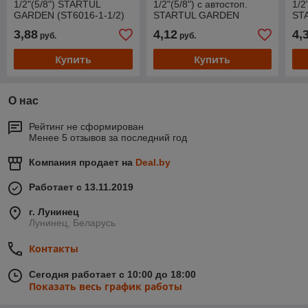
1/2"(5/8") STARTUL
1/2"(5/8") с автостоп.
1/2
GARDEN (ST6016-1-1/2)
STARTUL GARDEN
ST
(ST6016-2-1/2)
(ST
3,88
4,12
4,
руб.
руб.
Купить
Купить
О нас
Рейтинг не сформирован
Менее 5 отзывов за последний год
Компания продает на
Deal.by
Работает с 13.11.2019
г. Лунинец
Лунинец, Беларусь
Контакты
Сегодня работает с 10:00 до 18:00
Показать весь график работы