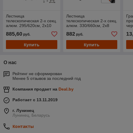
Лестница
Лестница
Гр
телескопическая 2-х секц.
телескопическая 2-х секц.
про
алюм. 295/620см, 2х10
алюм. 330/660см, 2х8
че
ступ. 22,5кг STARTUL
ступ. 22,8кг BLACK LINE
885,60
882
13
руб.
руб.
(ST9733-062)
STARTUL (ST9932-066)
Купить
Купить
О нас
Рейтинг не сформирован
Менее 5 отзывов за последний год
Компания продает на
Deal.by
Работает с 13.11.2019
г. Лунинец
Лунинец, Беларусь
Контакты