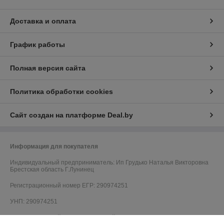
Доставка и оплата
График работы
Полная версия сайта
Политика обработки cookies
Сайт создан на платформе Deal.by
Информация для покупателя
Индивидуальный предприниматель:
Ип Грудько Наталья Викторовна
Брестская область Г.Лунинец
Регистрационный номер ЕГР: 290974251
УНП: 290974251
Регистрационный орган: Лунинецкий РИК