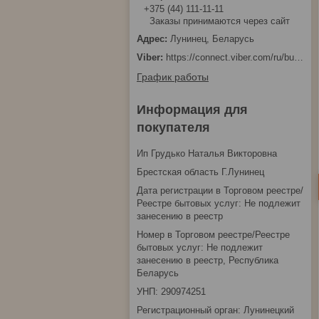
+375 (44) 111-11-11
Заказы принимаются через сайт
Лунинец, Беларусь
https://connect.viber.com/ru/business/1d480fbc-bd61-11ef-8513-eab83dfd23fa
График работы
Информация для
покупателя
Ип Грудько Наталья Викторовна
Брестская область Г.Лунинец
Дата регистрации в Торговом реестре/
Реестре бытовых услуг: Не подлежит
занесению в реестр
Номер в Торговом реестре/Реестре
бытовых услуг: Не подлежит
занесению в реестр, Республика
Беларусь
УНП: 290974251
Регистрационный орган: Лунинецкий