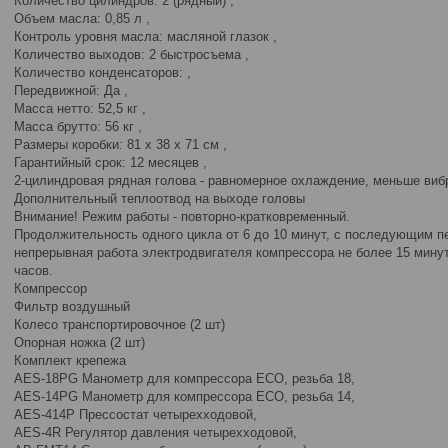
Количество цилиндров: 2 (рядный) ,
Объем масла: 0,85 л ,
Контроль уровня масла: масляной глазок ,
Количество выxодов: 2 быстросъема ,
Количество конденсаторов: ,
Передвижной: Да ,
Масса нетто: 52,5 кг ,
Масса брутто: 56 кг ,
Размеры коробки: 81 x 38 x 71 см ,
Гарантийный срок: 12 месяцев ,
2-цилиндровая рядная голова - равномерное охлаждение, меньше виб
Дополнительный теплоотвод на выходе головы
Внимание! Режим работы - повторно-кратковременный.
Продолжительность одного цикла от 6 до 10 минут, с последующим п
непрерывная работа электродвигателя компрессора не более 15 минут,
часов.
Компрессор
Фильтр воздушный
Колесо транспортировочное (2 шт)
Опорная ножка (2 шт)
Комплект крепежа
AES-18PG Манометр для компрессора ECO, резьба 18,
AES-14PG Манометр для компрессора ECO, резьба 14,
AES-414P Прессостат четырехходовой,
AES-4R Регулятор давления четырехходовой,