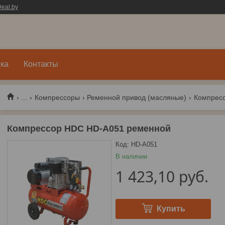
eal.by
ка
Контакты
...
Компрессоры
Ременной привод (масляные)
Компресс
Компрессор HDC HD-A051 ременной
Код:
HD-A051
В наличии
1 423,10
руб.
Купить