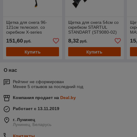
Щетка для снега 96-
Щетка для снега 54см со
Щет
121см телескоп. со
скребком STARTUL
ск
скребком X-series
STANDART (ST9080-02)
MA
FISKARS
151,60
8,32
15
руб.
руб.
Купить
Купить
О нас
Рейтинг не сформирован
Менее 5 отзывов за последний год
Компания продает на
Deal.by
Работает с 13.11.2019
г. Лунинец
Лунинец, Беларусь
Контакты