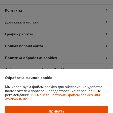
Контакты
Доставка и оплата
График работы
Полная версия сайта
Политика обработки cookies
Сайт создан на платформе Deal.by
Обработка файлов cookie
Информация для покупателя
Мы используем файлы cookies для обеспечения удобства
пользователей портала и предоставления персональных
Индивидуальный предприниматель:
Ип Грудько Наталья Викторовна
рекомендаций.
Вы можете настроить файлы cookies или
Брестская область Г.Лунинец
отключить их.
Регистрационный номер ЕГР: 290974251
Принять