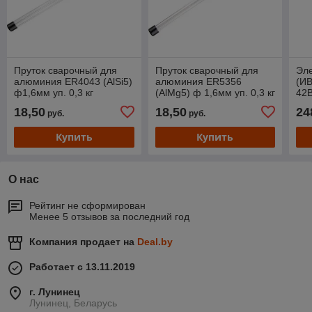
Пруток сварочный для
Пруток сварочный для
Эле
алюминия ER4043 (AlSi5)
алюминия ER5356
(ИВ
ф1,6мм уп. 0,3 кг
(AlMg5) ф 1,6мм уп. 0,3 кг
42В
SOLARIS
SOLARIS
"Яр
18,50
18,50
24
руб.
руб.
"Кр
Купить
Купить
О нас
Рейтинг не сформирован
Менее 5 отзывов за последний год
Компания продает на
Deal.by
Работает с 13.11.2019
г. Лунинец
Лунинец, Беларусь