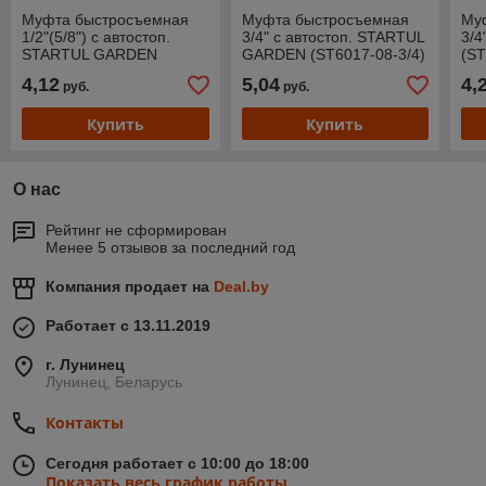
Муфта быстросъемная
Муфта быстросъемная
Му
1/2"(5/8") с автостоп.
3/4" с автостоп. STARTUL
3/
STARTUL GARDEN
GARDEN (ST6017-08-3/4)
(ST
(ST6016-2-1/2)
4,12
5,04
4,
руб.
руб.
Купить
Купить
О нас
Рейтинг не сформирован
Менее 5 отзывов за последний год
Компания продает на
Deal.by
Работает с 13.11.2019
г. Лунинец
Лунинец, Беларусь
Контакты
Сегодня работает с 10:00 до 18:00
Показать весь график работы