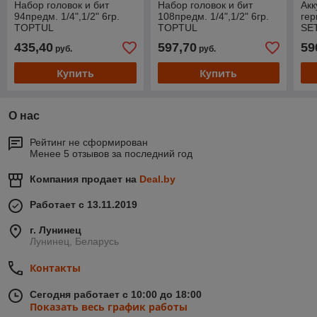
Набор головок и бит
Набор головок и бит
Акк
94предм. 1/4",1/2" 6гр.
108предм. 1/4",1/2" 6гр.
гер
TOPTUL
TOPTUL
SET
мл,
435,40
597,70
59
руб.
руб.
ско
Купить
Купить
О нас
Рейтинг не сформирован
Менее 5 отзывов за последний год
Компания продает на
Deal.by
Работает с 13.11.2019
г. Лунинец
Лунинец, Беларусь
Контакты
Сегодня работает с 10:00 до 18:00
Показать весь график работы