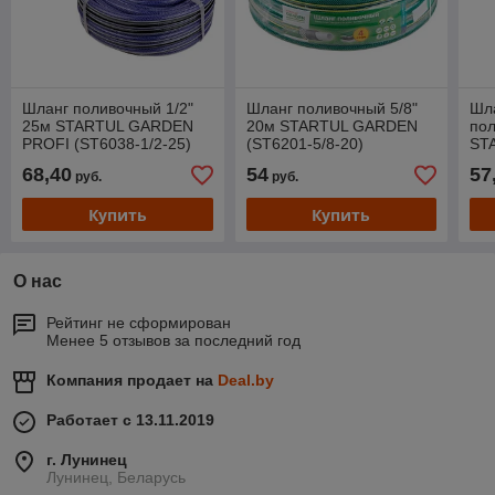
Шланг поливочный 1/2"
Шланг поливочный 5/8"
Шла
25м STARTUL GARDEN
20м STARTUL GARDEN
по
PROFI (ST6038-1/2-25)
(ST6201-5/8-20)
ST
(ST
68,40
54
57
руб.
руб.
Купить
Купить
О нас
Рейтинг не сформирован
Менее 5 отзывов за последний год
Компания продает на
Deal.by
Работает с 13.11.2019
г. Лунинец
Лунинец, Беларусь