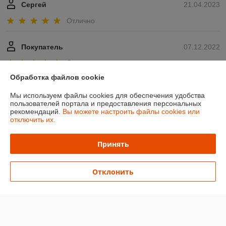
Сергей
21.04.2023
Отлично
Покупатель
07.12.2022
Отлично
Обработка файлов cookie
Показать все отзывы
Мы используем файлы cookies для обеспечения удобства
пользователей портала и предоставления персональных
рекомендаций.
Вы можете настроить файлы cookies или
О нас
отключить их.
Контакты
Принять
Доставка и оплата
Отклонить
График работы
Полная версия сайта