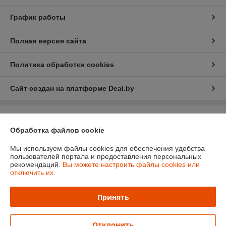
График работы
Полная версия сайта
Политика обработки cookies
Сайт создан на платформе Deal.by
Информация для покупателя
Обработка файлов cookie
Индивидуальный предприниматель:
Ип Грудько Наталья Викторовна
Брестская область Г.Лунинец
Мы используем файлы cookies для обеспечения удобства
пользователей портала и предоставления персональных
Регистрационный номер ЕГР: 290974251
рекомендаций.
Вы можете настроить файлы cookies или
отключить их.
УНП: 290974251
Регистрационный орган: Лунинецкий РИК
Принять
Дата регистрации компании: 11.08.2010
Отклонить