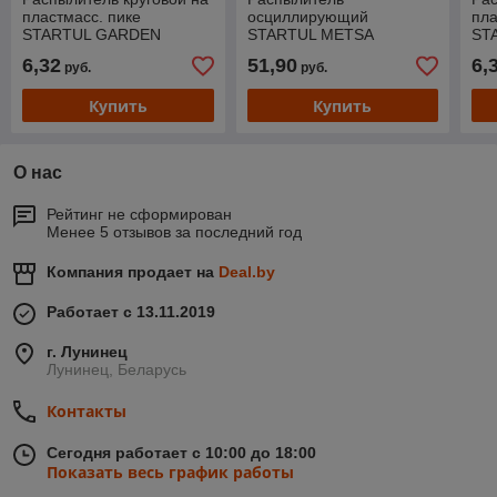
пластмасс. пике
осциллирующий
пла
STARTUL GARDEN
STARTUL METSA
ST
(ST6010-11)
(ST6013-16)
(ST
6,32
51,90
6,
руб.
руб.
Купить
Купить
О нас
Рейтинг не сформирован
Менее 5 отзывов за последний год
Компания продает на
Deal.by
Работает с 13.11.2019
г. Лунинец
Лунинец, Беларусь
Контакты
Сегодня работает с 10:00 до 18:00
Показать весь график работы