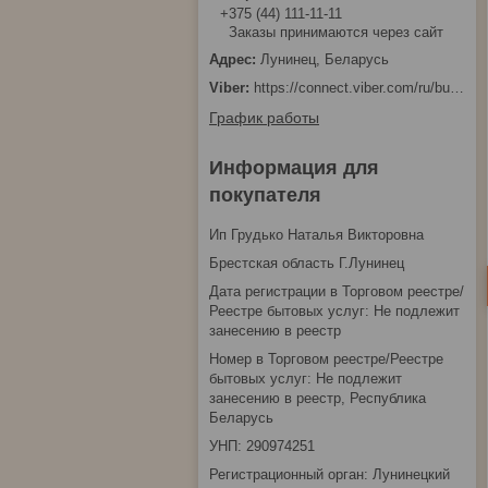
+375 (44) 111-11-11
Заказы принимаются через сайт
Лунинец, Беларусь
https://connect.viber.com/ru/business/1d480fbc-bd61-11ef-8513-eab83dfd23fa
График работы
Информация для
покупателя
Ип Грудько Наталья Викторовна
Брестская область Г.Лунинец
Дата регистрации в Торговом реестре/
Реестре бытовых услуг: Не подлежит
занесению в реестр
Номер в Торговом реестре/Реестре
бытовых услуг: Не подлежит
занесению в реестр, Республика
Беларусь
УНП: 290974251
Регистрационный орган: Лунинецкий