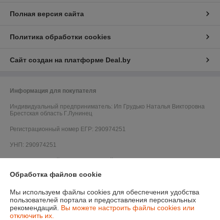
Полная версия сайта
Политика обработки cookies
Сайт создан на платформе Deal.by
Информация для покупателя
Индивидуальный предприниматель:
Ип Грудько Наталья Викторовна
Брестская область Г.Лунинец
Регистрационный номер ЕГР: 290974251
УНП: 290974251
Регистрационный орган: Лунинецкий РИК
Обработка файлов cookie
Дата регистрации компании: 11.08.2010
Мы используем файлы cookies для обеспечения удобства
пользователей портала и предоставления персональных
рекомендаций.
Вы можете настроить файлы cookies или
отключить их.