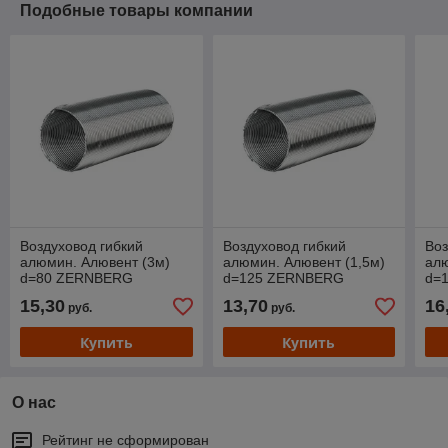
Подобные товары компании
Воздуховод гибкий
Воздуховод гибкий
Воз
алюмин. Алювент (3м)
алюмин. Алювент (1,5м)
алю
d=80 ZERNBERG
d=125 ZERNBERG
d=
15,30
13,70
16
руб.
руб.
Купить
Купить
О нас
Рейтинг не сформирован