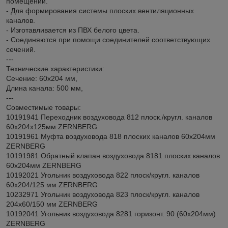
помещений.
- Для формирования системы плоских вентиляционных
каналов.
- Изготавливается из ПВХ белого цвета.
- Соединяются при помощи соединителей соответствующих
сечений.
---
Технические характеристики:
Сечение: 60х204 мм,
Длина канала: 500 мм,
---
Совместимые товары:
10191941 Переходник воздуховода 812 плоск./кругл. каналов
60x204x125мм ZERNBERG
10191961 Муфта воздуховода 818 плоских каналов 60х204мм
ZERNBERG
10191981 Обратный клапан воздуховода 8181 плоских каналов
60х204мм ZERNBERG
10192021 Угольник воздуховода 822 плоск/кругл. каналов
60х204/125 мм ZERNBERG
10232971 Угольник воздуховода 823 плоск/кругл. каналов
204х60/150 мм ZERNBERG
10192041 Угольник воздуховода 8281 горизонт. 90 (60х204мм)
ZERNBERG