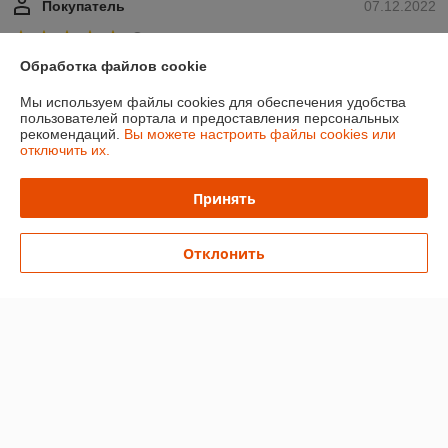
Покупатель
07.12.2022
Отлично
Обработка файлов cookie
Показать все отзывы
Мы используем файлы cookies для обеспечения удобства
пользователей портала и предоставления персональных
рекомендаций.
Вы можете настроить файлы cookies или
О нас
отключить их.
Контакты
Принять
Доставка и оплата
Отклонить
График работы
Полная версия сайта
Политика обработки cookies
Сайт создан на платформе Deal.by