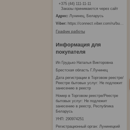
+375 (44) 111-11-11
Заказы принимаются через сайт
Лунинец, Беларусь
https://connect.viber.com/ru/business/1d480fbc-bd61-11ef-8513-eab83dfd23fa
График работы
Информация для
покупателя
Ип Грудько Наталья Викторовна
Брестская область Г.Лунинец
Дата регистрации в Торговом реестре/
Реестре бытовых услуг: Не подлежит
занесению в реестр
Номер в Торговом реестре/Реестре
бытовых услуг: Не подлежит
занесению в реестр, Республика
Беларусь
УНП: 290974251
Регистрационный орган: Лунинецкий