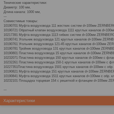
Тенические характеристики:
Диаметр: 100 мм,
Длина канала: 1000 мм,
---
Совместимые товары:
10190701 Муфта воздуховода 111 жестких систем d=100мм ZERNBER
10190721 Обратный клапан воздуховода 1111 круглых каналов d=10
10217391 Муфта воздуховода 1113 гибких систем d=100мм ZERNBER
10190741 Угольник воздуховода 121 круглых каналов d=100мм ZERN
10190761 Угольник воздуховода 121-45 круглых каналов d=100мм Z
10190781 Тройник воздуховода 131 круглых каналов d=100мм ZERNB
10190801 Пластина воздуховода 15 круглых каналов d=100мм ZERN
10232071 Пластина воздуховода 150 круглых каналов d=100мм с ф
10232261 Пластина воздуховода 150-1 круглых каналов d=100мм с
10227351Пластина воздуховода 1501 круглых каналов d=100мм с об
10190821 Муфта воздуховода 151 круглых каналов d=100мм ZERNB
10190841 Муфта воздуховода 1511 круглых каналов d=100мм с обр.
10232101 Площадка торцевая 154 с решеткой и фланцем d=100мм 
---
Характеристики