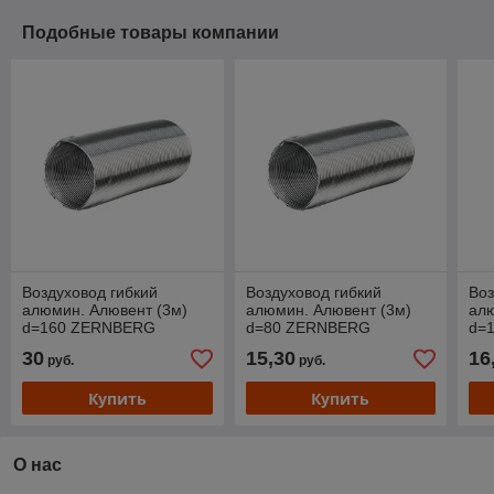
Подобные товары компании
Воздуховод гибкий
Воздуховод гибкий
Воз
алюмин. Алювент (3м)
алюмин. Алювент (3м)
алю
d=160 ZERNBERG
d=80 ZERNBERG
d=
30
15,30
16
руб.
руб.
Купить
Купить
О нас