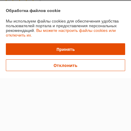
Отлично
Обработка файлов cookie
Показать все отзывы
Мы используем файлы cookies для обеспечения удобства
пользователей портала и предоставления персональных
рекомендаций.
Вы можете настроить файлы cookies или
О нас
отключить их.
Контакты
Принять
Доставка и оплата
Отклонить
График работы
Полная версия сайта
Политика обработки cookies
Сайт создан на платформе Deal.by