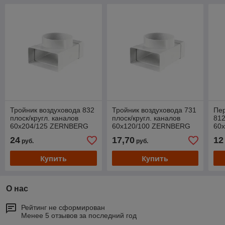
Тройник воздуховода 832
Тройник воздуховода 731
Пер
плоск/кругл. каналов
плоск/кругл. каналов
812
60х204/125 ZERNBERG
60х120/100 ZERNBERG
60
ZE
24
17,70
12
руб.
руб.
Купить
Купить
О нас
Рейтинг не сформирован
Менее 5 отзывов за последний год