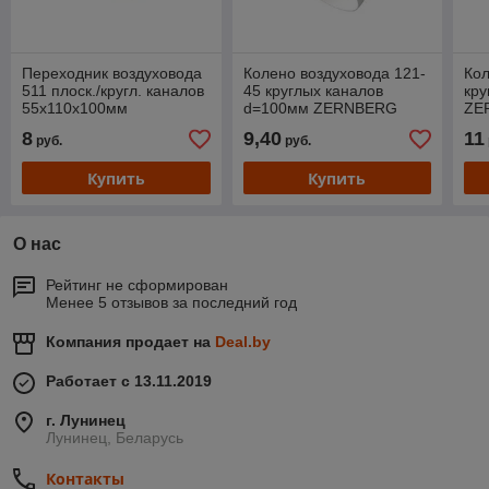
Переходник воздуховода
Колено воздуховода 121-
Кол
511 плоск./кругл. каналов
45 круглых каналов
кру
55х110х100мм
d=100мм ZERNBERG
ZE
ZERNBERG
8
9,40
11
руб.
руб.
Купить
Купить
О нас
Рейтинг не сформирован
Менее 5 отзывов за последний год
Компания продает на
Deal.by
Работает с 13.11.2019
г. Лунинец
Лунинец, Беларусь
Контакты