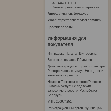
+375 (44) 111-11-11
Заказы принимаются через сайт
Лунинец, Беларусь
https://connect.viber.com/ru/business/1d480fbc-bd61-11ef-8513-eab83dfd23fa
График работы
Информация для
покупателя
Ип Грудько Наталья Викторовна
Брестская область Г.Лунинец
Дата регистрации в Торговом реестре/
Реестре бытовых услуг: Не подлежит
занесению в реестр
Номер в Торговом реестре/Реестре
бытовых услуг: Не подлежит
занесению в реестр, Республика
Беларусь
УНП: 290974251
Регистрационный орган: Лунинецкий