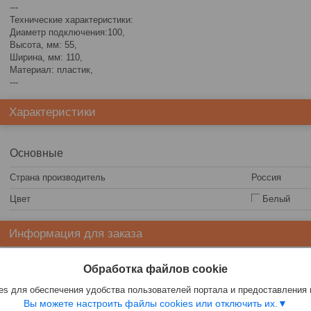
---
Технические характеристики:
Диаметр подключения:100,
Высота, мм: 55,
Ширина, мм: 110,
Материал: пластик,
---
Характеристики
Основные
Страна производитель
Россия
Цвет
Белый
Информация для заказа
Цена:
13,10
руб.
Обработка файлов cookie
s для обеспечения удобства пользователей портала и предоставления
Вы можете настроить файлы cookies или отключить их.