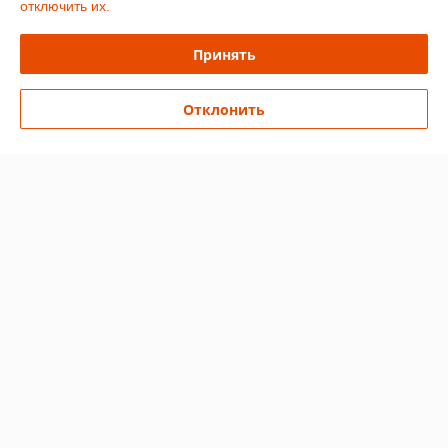
отключить их.
Контакты
Принять
Доставка и оплата
Отклонить
График работы
Полная версия сайта
Политика обработки cookies
Сайт создан на платформе Deal.by
Информация для покупателя
Индивидуальный предприниматель:
Ип Грудько Наталья Викторовна
Брестская область Г.Лунинец
Регистрационный номер ЕГР: 290974251