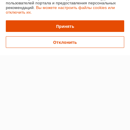
пользователей портала и предоставления персональных
рекомендаций.
Вы можете настроить файлы cookies или
О нас
отключить их.
Контакты
Принять
Доставка и оплата
Отклонить
График работы
Полная версия сайта
Политика обработки cookies
Сайт создан на платформе Deal.by
Информация для покупателя
Индивидуальный предприниматель:
Ип Грудько Наталья Викторовна
Брестская область Г.Лунинец