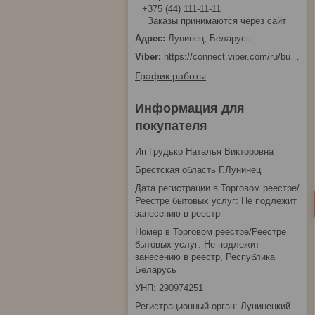
+375 (44) 111-11-11
Заказы принимаются через сайт
Лунинец, Беларусь
https://connect.viber.com/ru/business/1d480fbc-bd61-11ef-8513-eab83dfd23fa
График работы
Информация для
покупателя
Ип Грудько Наталья Викторовна
Брестская область Г.Лунинец
Дата регистрации в Торговом реестре/
Реестре бытовых услуг: Не подлежит
занесению в реестр
Номер в Торговом реестре/Реестре
бытовых услуг: Не подлежит
занесению в реестр, Республика
Беларусь
УНП: 290974251
Регистрационный орган: Лунинецкий