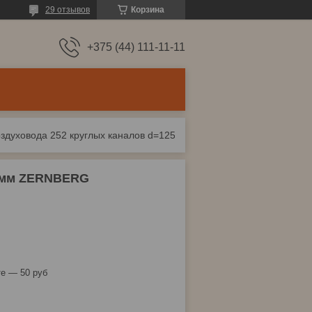
29 отзывов
Корзина
+375 (44) 111-11-11
Муфта воздуховода 252 круглых каналов d=125мм zernberg
25мм ZERNBERG
е — 50 руб