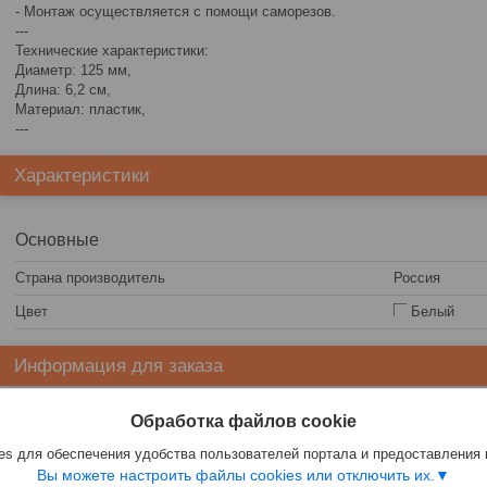
- Монтаж осуществляется с помощи саморезов.
---
Технические характеристики:
Диаметр: 125 мм,
Длина: 6,2 см,
Материал: пластик,
---
Характеристики
Основные
Страна производитель
Россия
Цвет
Белый
Информация для заказа
Цена:
7,40
руб.
Обработка файлов cookie
s для обеспечения удобства пользователей портала и предоставления
Вы можете настроить файлы cookies или отключить их.