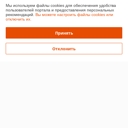
Мы используем файлы cookies для обеспечения удобства
Контакты
пользователей портала и предоставления персональных
рекомендаций.
Вы можете настроить файлы cookies или
отключить их.
Доставка и оплата
Принять
График работы
Отклонить
Полная версия сайта
Политика обработки cookies
Сайт создан на платформе Deal.by
Информация для покупателя
Индивидуальный предприниматель:
Ип Грудько Наталья Викторовна
Брестская область Г.Лунинец
Регистрационный номер ЕГР: 290974251
УНП: 290974251