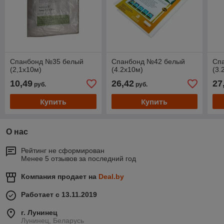
Спанбонд №35 белый
Спанбонд №42 белый
Сп
(2,1x10м)
(4.2x10м)
(3.
10,49
26,42
27
руб.
руб.
Купить
Купить
О нас
Рейтинг не сформирован
Менее 5 отзывов за последний год
Компания продает на
Deal.by
Работает с 13.11.2019
г. Лунинец
Лунинец, Беларусь