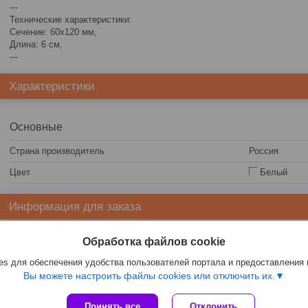
---
Технические характеристики:
Сечение: 60х120 мм,
Длина: 6 см,
---
Характеристики
Основные
Страна производитель
Россия
Цвет
Белый
Информация для заказа
Цена:
3,70
руб.
Обработка файлов cookie
s для обеспечения удобства пользователей портала и предоставления
Вы можете настроить файлы cookies или отключить их.
Принять все
Отклонить
Сайт создан на платформе Deal.by