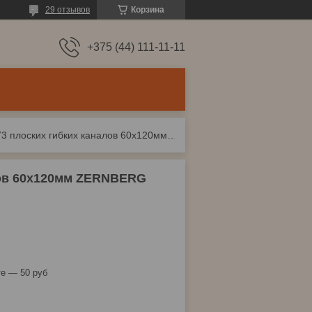
29 отзывов
Корзина
+375 (44) 111-11-11
Муфта воздуховода 7173 плоских гибких каналов 60х120мм zernberg
лов 60х120мм ZERNBERG
е — 50 руб