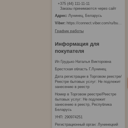
+375 (44) 111-11-11
Заказы принимаются через сайт
Лунинец, Беларусь
https://connect.viber.com/ru/business/1d480fbc-bd61-11ef-8513-eab83dfd23fa
График работы
Информация для
покупателя
Ип Грудько Наталья Викторовна
Брестская область Г.Лунинец
Дата регистрации в Торговом реестре/
Реестре бытовых услуг: Не подлежит
занесению в реестр
Номер в Торговом реестре/Реестре
бытовых услуг: Не подлежит
занесению в реестр, Республика
Беларусь
УНП: 290974251
Регистрационный орган: Лунинецкий