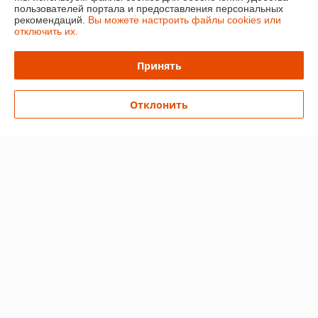
пользователей портала и предоставления персональных
рекомендаций.
Вы можете настроить файлы cookies или
О нас
отключить их.
Контакты
Принять
Доставка и оплата
Отклонить
График работы
Полная версия сайта
Политика обработки cookies
Сайт создан на платформе Deal.by
Информация для покупателя
Индивидуальный предприниматель:
Ип Грудько Наталья Викторовна
Брестская область Г.Лунинец