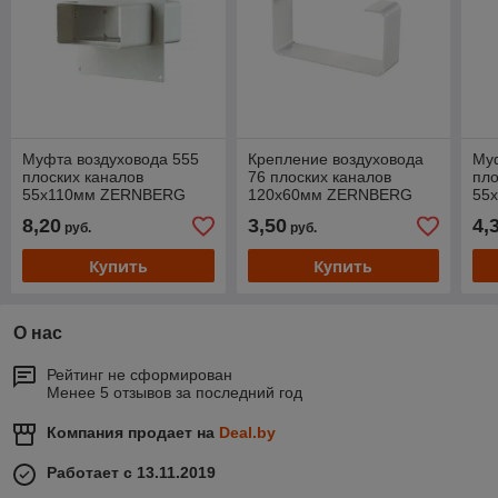
Муфта воздуховода 555
Крепление воздуховода
Муф
плоских каналов
76 плоских каналов
пло
55х110мм ZERNBERG
120х60мм ZERNBERG
55
8,20
3,50
4,
руб.
руб.
Купить
Купить
О нас
Рейтинг не сформирован
Менее 5 отзывов за последний год
Компания продает на
Deal.by
Работает с 13.11.2019