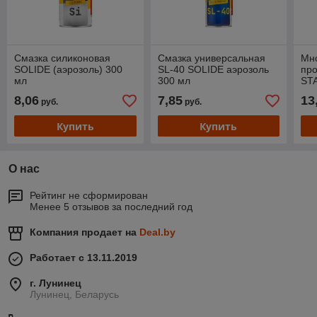
Смазка силиконовая
Смазка универсальная
Мн
SOLIDE (аэрозоль) 300
SL-40 SOLIDE аэрозоль
про
мл
300 мл
STA
8,06
7,85
13
руб.
руб.
Купить
Купить
О нас
Рейтинг не сформирован
Менее 5 отзывов за последний год
Компания продает на
Deal.by
Работает с 13.11.2019
г. Лунинец
Лунинец, Беларусь