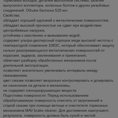
тормозных колодок, деталей выхлопной системы, шпилек
выпускного коллектора, колесных болтов и других резьбовых
соединений. Объём баллона 520 мл.
Свойства:
обладает хорошей адгезией к металлическим поверхностям,
обладает высокой прочностью на сдвиг при воздействии
центробежных нагрузок,
устойчива к окислению и вымыванию водой,
содержит ультра-дисперсный порошок меди высокой чистоты с
температурой плавления 1083С, который обеспечивает защиту
сильно разогревающихся металлических поверхностей от
коррозии, задиров, заклинивания и прикипания,
облегчает разборку обработанных механизмов после
длительной эксплуатации,
позволяет значительно увеличивать интервалы между
смазыванием,
цвет смазки позволяет визуально контролировать и дозировать
ее нанесение на детали и механизмы,
не содержит озоноразрушающих веществ.
Подготовка поверхности: Перед использованием
обрабатываемую поверхность очистить от загрязнений и
старой смазки при помощи ветоши и очистителя тормозных
механизмов MAV brake cleaner. Для достижения наилучшего
результата, поверхность должна быть сухой и чистой.