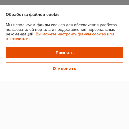
Контакты
Обработка файлов cookie
Доставка и оплата
Мы используем файлы cookies для обеспечения удобства
пользователей портала и предоставления персональных
График работы
рекомендаций.
Вы можете настроить файлы cookies или
отключить их.
Полная версия сайта
Принять
Политика обработки cookies
Отклонить
Сайт создан на платформе Deal.by
Информация для покупателя
Индивидуальный предприниматель:
Ип Грудько Наталья Викторовна
Брестская область Г.Лунинец
Регистрационный номер ЕГР: 290974251
УНП: 290974251