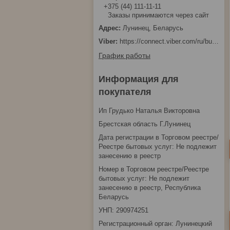
+375 (44) 111-11-11
Заказы принимаются через сайт
Лунинец, Беларусь
https://connect.viber.com/ru/business/1d480fbc-bd61-11ef-8513-eab83dfd23fa
График работы
Информация для
покупателя
Ип Грудько Наталья Викторовна
Брестская область Г.Лунинец
Дата регистрации в Торговом реестре/
Реестре бытовых услуг: Не подлежит
занесению в реестр
Номер в Торговом реестре/Реестре
бытовых услуг: Не подлежит
занесению в реестр, Республика
Беларусь
УНП: 290974251
Регистрационный орган: Лунинецкий