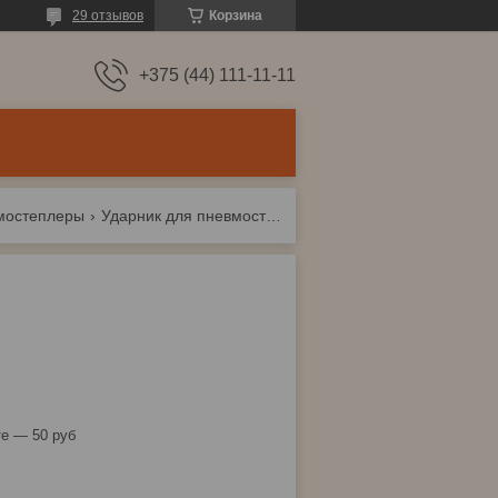
29 отзывов
Корзина
+375 (44) 111-11-11
мостеплеры
Ударник для пневмостеплера eco asl-50n
е — 50 руб