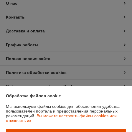
О нас
Контакты
Доставка и оплата
График работы
Полная версия сайта
Политика обработки cookies
Сайт создан на платформе Deal.by
Обработка файлов cookie
Информация для покупателя
Мы используем файлы cookies для обеспечения удобства
пользователей портала и предоставления персональных
Индивидуальный предприниматель:
Ип Грудько Наталья Викторовна
рекомендаций.
Вы можете настроить файлы cookies или
Брестская область Г.Лунинец
отключить их.
Регистрационный номер ЕГР: 290974251