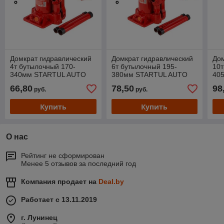
Домкрат гидравлический
Домкрат гидравлический
Дом
4т бутылочный 170-
6т бутылочный 195-
10т
340мм STARTUL AUTO
380мм STARTUL AUTO
40
(ST8018-04)
(ST8018-06)
(ST
66,80
78,50
98
руб.
руб.
Купить
Купить
О нас
Рейтинг не сформирован
Менее 5 отзывов за последний год
Компания продает на
Deal.by
Работает с 13.11.2019
г. Лунинец