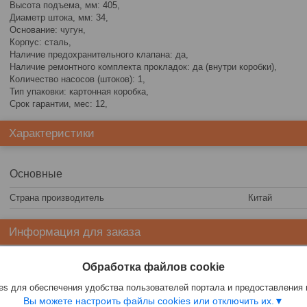
Высота подъема, мм: 405,
Диаметр штока, мм: 34,
Основание: чугун,
Корпус: сталь,
Наличие предохранительного клапана: да,
Наличие ремонтного комплекта прокладок: да (внутри коробки),
Количество насосов (штоков): 1,
Тип упаковки: картонная коробка,
Срок гарантии, мес: 12,
Характеристики
Основные
Страна производитель
Китай
Информация для заказа
Цена:
94,30
руб.
Обработка файлов cookie
s для обеспечения удобства пользователей портала и предоставления
Вы можете настроить файлы cookies или отключить их.