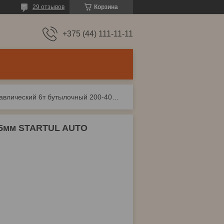
29 отзывов
Корзина
+375 (44) 111-11-11
Домкрат гидравлический 6т бутылочный 200-405мм startul auto (st8019-06)
05мм STARTUL AUTO