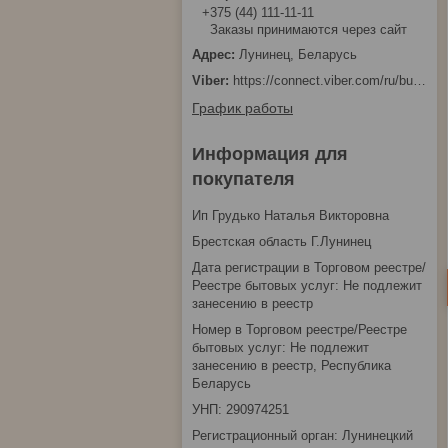
+375 (44) 111-11-11
Заказы принимаются через сайт
Лунинец, Беларусь
https://connect.viber.com/ru/business/1d480fbc-bd61-11ef-8513-eab83dfd23fa
График работы
Информация для
покупателя
Ип Грудько Наталья Викторовна
Брестская область Г.Лунинец
Дата регистрации в Торговом реестре/
Реестре бытовых услуг: Не подлежит
занесению в реестр
Номер в Торговом реестре/Реестре
бытовых услуг: Не подлежит
занесению в реестр, Республика
Беларусь
УНП: 290974251
Регистрационный орган: Лунинецкий