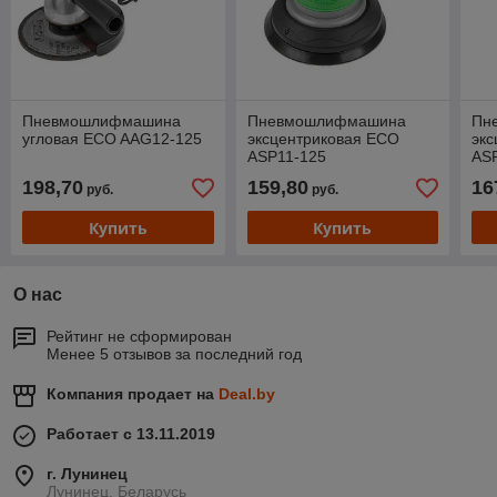
Пневмошлифмашина
Пневмошлифмашина
Пн
угловая ECO AAG12-125
эксцентриковая ECO
эк
ASP11-125
AS
198,70
159,80
16
руб.
руб.
Купить
Купить
О нас
Рейтинг не сформирован
Менее 5 отзывов за последний год
Компания продает на
Deal.by
Работает с 13.11.2019
г. Лунинец
Лунинец, Беларусь