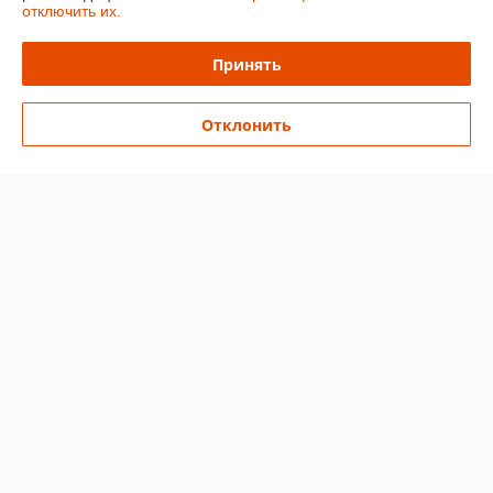
О нас
отключить их.
Контакты
Принять
Доставка и оплата
Отклонить
График работы
Полная версия сайта
Политика обработки cookies
Сайт создан на платформе Deal.by
Информация для покупателя
Индивидуальный предприниматель:
Ип Грудько Наталья Викторовна
Брестская область Г.Лунинец
Регистрационный номер ЕГР: 290974251