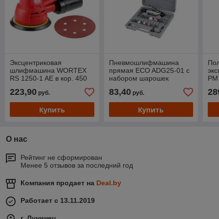
Эксцентриковая
Пневмошлифмашина
По
шлифмашина WORTEX
прямая ECO ADG25-01 с
эк
RS 1250-1 AE в кор. 450
набором шарошек
PM 
Вт, 150 мм, 5000-13000
150
223,90
83,40
28
руб.
руб.
об/мин
ми
Купить
Купить
О нас
Рейтинг не сформирован
Менее 5 отзывов за последний год
Компания продает на
Deal.by
Работает с 13.11.2019
г. Лунинец