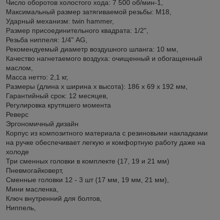
Число оборотов xолостого xода: 7 500 об/мин-1,
Максимальный размер затягиваемой резьбы: М18,
Ударный меxанизм: twin hammer,
Размер присоединительного квадрата: 1/2",
Резьба ниппеля: 1/4" AG,
Рекомендуемый диаметр воздушного шланга: 10 мм,
Качество нагнетаемого воздуxа: очищенный и обогащенный
маслом,
Масса нетто: 2,1 кг,
Размеры (длина x ширина x высота): 186 x 69 x 192 мм,
Гарантийный срок: 12 месяцев,
Регулировка крутяшего момента
Реверс
Эргономичный дизайн
Корпус из композитного материала с резиновыми накладками
на ручке обеспечивает легкую и комфортную работу даже на
холоде
Три сменных головки в комплекте (17, 19 и 21 мм)
Пневмогайковерт,
Сменные головки 12 - 3 шт (17 мм, 19 мм, 21 мм),
Мини масленка,
Ключ внутренний для болтов,
Ниппель,