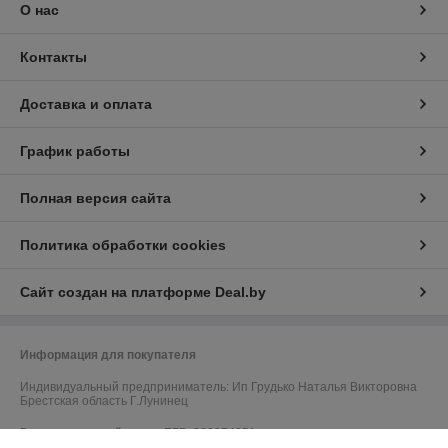
О нас
Контакты
Доставка и оплата
График работы
Полная версия сайта
Политика обработки cookies
Сайт создан на платформе Deal.by
Информация для покупателя
Индивидуальный предприниматель:
Ип Грудько Наталья Викторовна
Брестская область Г.Лунинец
Регистрационный номер ЕГР: 290974251