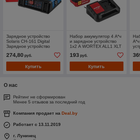
Зарядное устройство
Набор аккумулятор 4 А*ч
Наб
Solaris CH-161 Digital
и зарядное устройство
А*ч
Зарядное устройство
1х2 А WORTEX ALL1 XLT
уст
Solaris CH-161 Digital
в кор. SET
WO
274,80
193
36
руб.
руб.
SE
Купить
Купить
О нас
Рейтинг не сформирован
Менее 5 отзывов за последний год
Компания продает на
Deal.by
Работает с 13.11.2019
г. Лунинец