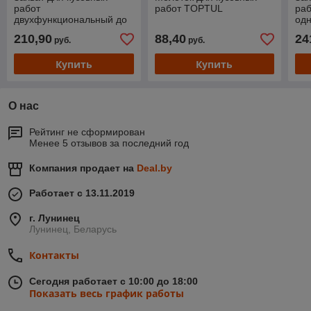
работ
работ TOPTUL
ра
двухфункциональный до
од
2,3 тонн малый TOPTUL
5 
210,90
88,40
24
руб.
руб.
Купить
Купить
О нас
Рейтинг не сформирован
Менее 5 отзывов за последний год
Компания продает на
Deal.by
Работает с 13.11.2019
г. Лунинец
Лунинец, Беларусь
Контакты
Сегодня работает с 10:00 до 18:00
Показать весь график работы