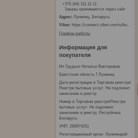
+375 (44) 111-11-11
Заказы принимаются через сайт
Лунинец, Беларусь
https://connect.viber.com/ru/business/1d480fbc-bd61-11ef-8513-eab83dfd23fa
График работы
Информация для
покупателя
Ип Грудько Наталья Викторовна
Брестская область Г.Лунинец
Дата регистрации в Торговом реестре/
Реестре бытовых услуг: Не подлежит
занесению в реестр
Номер в Торговом реестре/Реестре
бытовых услуг: Не подлежит
занесению в реестр, Республика
Беларусь
УНП: 290974251
Регистрационный орган: Лунинецкий