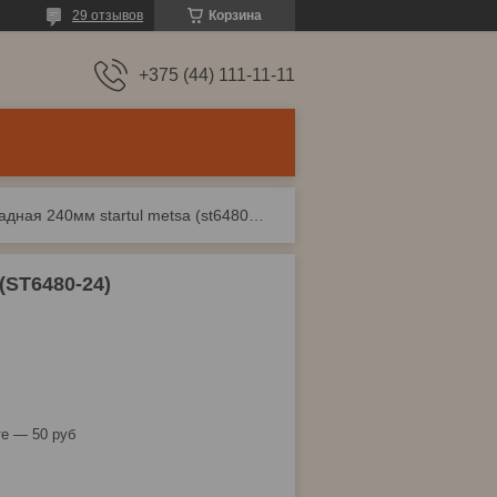
29 отзывов
Корзина
+375 (44) 111-11-11
Пила садовая складная 240мм startul metsa (st6480-24)
ST6480-24)
е — 50 руб