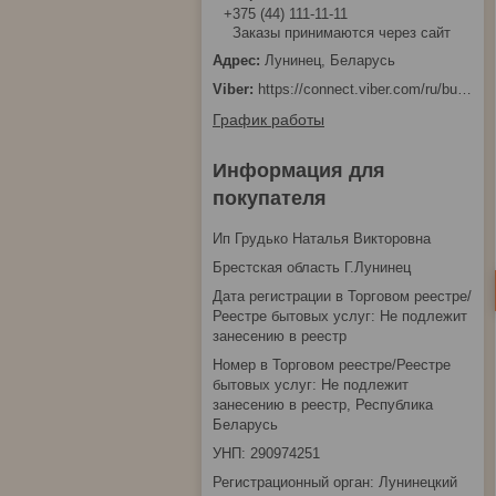
+375 (44) 111-11-11
Заказы принимаются через сайт
Лунинец, Беларусь
https://connect.viber.com/ru/business/1d480fbc-bd61-11ef-8513-eab83dfd23fa
График работы
Информация для
покупателя
Ип Грудько Наталья Викторовна
Брестская область Г.Лунинец
Дата регистрации в Торговом реестре/
Реестре бытовых услуг: Не подлежит
занесению в реестр
Номер в Торговом реестре/Реестре
бытовых услуг: Не подлежит
занесению в реестр, Республика
Беларусь
УНП: 290974251
Регистрационный орган: Лунинецкий