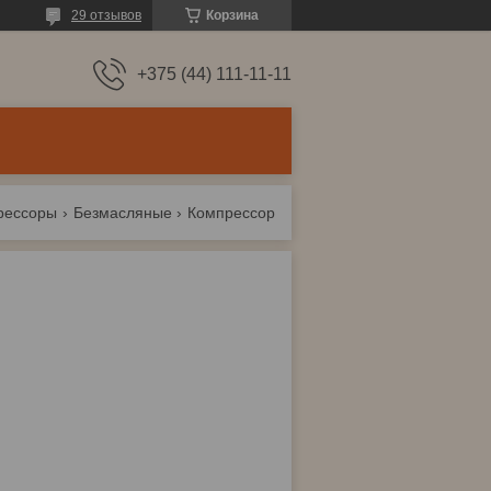
29 отзывов
Корзина
+375 (44) 111-11-11
рессоры
Безмасляные
Компрессор eco ae-10-of1 безмасляный